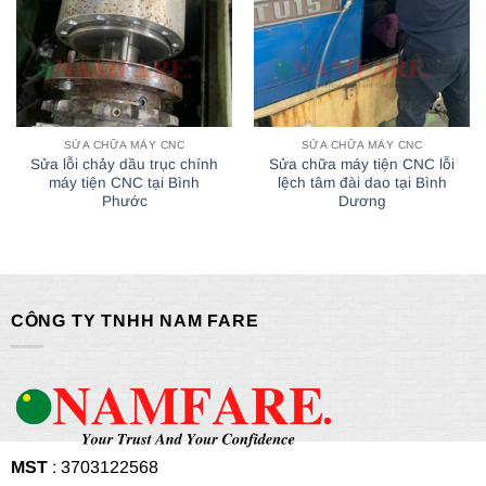
SỬA CHỮA MÁY CNC
SỬA CHỮA MÁY CNC
Sửa lỗi chảy dầu trục chính
Sửa chữa máy tiện CNC lỗi
máy tiện CNC tại Bình
lệch tâm đài dao tại Bình
Phước
Dương
CÔNG TY TNHH NAM FARE
MST
: 3703122568