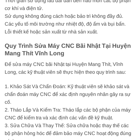
Thời gian sử dụng lâu dài dẫn đến hao mòn các bộ phận
cơ khí và điện tử.
Sử dụng không đúng cách hoặc bảo trì không đầy đủ.
Các yếu tố môi trường như nhiệt độ, độ ẩm và bụi bẩn.
Lỗi thiết kế hoặc sản xuất từ nhà sản xuất.
Quy Trình Sửa Máy CNC Bãi Nhật Tại Huyện
Mang Thít Vĩnh Long
Để sửa máy CNC bãi Nhật tại Huyện Mang Thít, Vĩnh
Long, các kỹ thuật viên sẽ thực hiện theo quy trình sau:
1. Khảo Sát Và Chẩn Đoán: Kỹ thuật viên sẽ khảo sát và
chẩn đoán máy CNC để xác định nguyên nhân gây ra sự
cố.
2. Tháo Lắp Và Kiểm Tra: Tháo lắp các bộ phận của máy
CNC để kiểm tra và xác định các vấn đề kỹ thuật.
3. Sửa Chữa Và Thay Thế: Sửa chữa hoặc thay thế các
bộ phận hỏng hóc để đảm bảo máy CNC hoạt động đúng