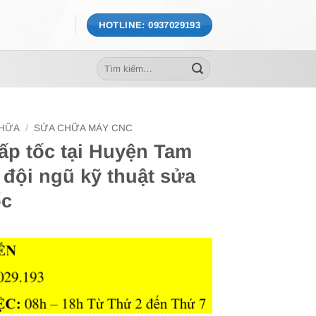
HOTLINE: 0937029193
Tìm
kiếm:
CHỮA
/
SỬA CHỮA MÁY CNC
p tốc tại Huyện Tam
đội ngũ kỹ thuật sửa
ốc