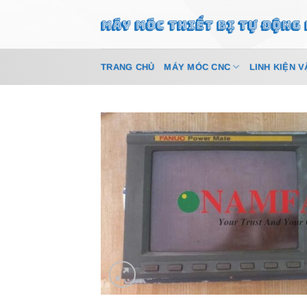
Bỏ
qua
nội
dung
TRANG CHỦ
MÁY MÓC CNC
LINH KIỆN V