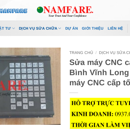
ẬT TƯ
DỊCH VỤ SỬA CHỮA
DỰ ÁN
GIỚI THIỆU
LIÊN HỆ
TRANG CHỦ
/
DỊCH VỤ SỬA 
Sửa máy CNC cấ
Bình Vĩnh Long 
máy CNC cấp t