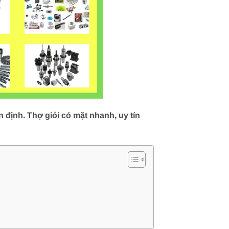
định. Thợ giỏi có mặt nhanh, uy tín