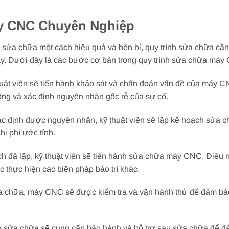
y CNC Chuyên Nghiệp
a chữa một cách hiệu quả và bền bỉ, quy trình sửa chữa cần
 này. Dưới đây là các bước cơ bản trong quy trình sửa chữa má
huật viên sẽ tiến hành khảo sát và chẩn đoán vấn đề của máy C
động và xác định nguyên nhân gốc rễ của sự cố.
 định được nguyên nhân, kỹ thuật viên sẽ lập kế hoạch sửa ch
hi phí ước tính.
đã lập, kỹ thuật viên sẽ tiến hành sửa chữa máy CNC. Điều này
 thực hiện các biện pháp bảo trì khác.
a chữa, máy CNC sẽ được kiểm tra và vận hành thử để đảm bảo
vụ sửa chữa sẽ cung cấp bảo hành và hỗ trợ sau sửa chữa để 