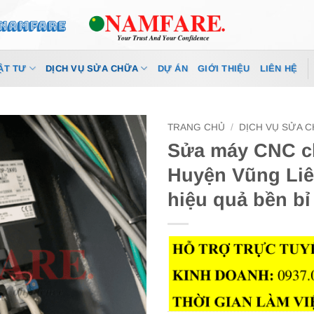
ẬT TƯ
DỊCH VỤ SỬA CHỮA
DỰ ÁN
GIỚI THIỆU
LIÊN HỆ
TRANG CHỦ
/
DỊCH VỤ SỬA 
Sửa máy CNC ch
Huyện Vũng Li
hiệu quả bền bỉ 