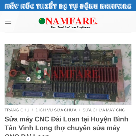
Bỏ
qua
nội
dung
TRANG CHỦ
/
DỊCH VỤ SỬA CHỮA
/
SỬA CHỮA MÁY CNC
Sửa máy CNC Đài Loan tại Huyện Bình
Tân Vĩnh Long thợ chuyên sửa máy