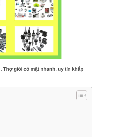
Thợ giỏi có mặt nhanh, uy tín khắp