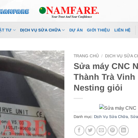
ẬT TƯ
DỊCH VỤ SỬA CHỮA
DỰ ÁN
GIỚI THIỆU
LIÊN HỆ
TRANG CHỦ
/
DỊCH VỤ SỬA 
Sửa máy CNC Ne
Thành Trà Vinh
Nesting giỏi
Danh mục:
Dịch Vụ Sửa Chữa
,
Sửa