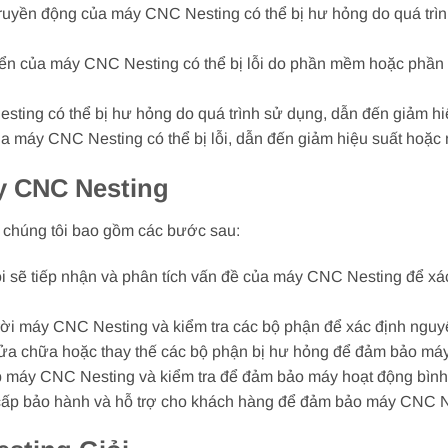
ruyền động của máy CNC Nesting có thể bị hư hỏng do quá trìn
hiển của máy CNC Nesting có thể bị lỗi do phần mềm hoặc phầ
ting có thể bị hư hỏng do quá trình sử dụng, dẫn đến giảm h
ủa máy CNC Nesting có thể bị lỗi, dẫn đến giảm hiệu suất hoặc
y CNC Nesting
 chúng tôi bao gồm các bước sau:
ôi sẽ tiếp nhận và phân tích vấn đề của máy CNC Nesting để xá
o rời máy CNC Nesting và kiểm tra các bộ phận để xác định ngu
 sửa chữa hoặc thay thế các bộ phận bị hư hỏng để đảm bảo m
 ráp máy CNC Nesting và kiểm tra để đảm bảo máy hoạt động bìn
 cấp bảo hành và hỗ trợ cho khách hàng để đảm bảo máy CNC N