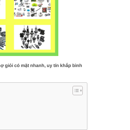
 giỏi có mặt nhanh, uy tín khắp bình