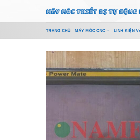
Bỏ
qua
nội
dung
TRANG CHỦ
MÁY MÓC CNC
LINH KIỆN V