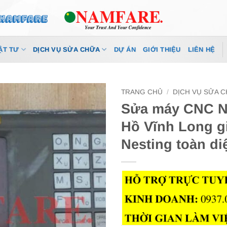
ẬT TƯ
DỊCH VỤ SỬA CHỮA
DỰ ÁN
GIỚI THIỆU
LIÊN HỆ
TRANG CHỦ
/
DỊCH VỤ SỬA 
Sửa máy CNC Ne
Hồ Vĩnh Long g
Nesting toàn di