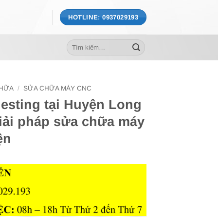
HOTLINE: 0937029193
Tìm
kiếm:
CHỮA
/
SỬA CHỮA MÁY CNC
sting tại Huyện Long
iải pháp sửa chữa máy
ện