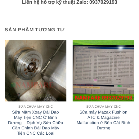
Liên hệ hỗ trợ kỹ thuật Zalo: 0937029193
SẢN PHẨM TƯƠNG TỰ
SỬA CHỮA MÁY CNC
SỬA CHỮA MÁY CNC
Sửa Mâm Xoay Đài Dao
Sửa máy Mazak Fushion
Máy Tiện CNC Ở Bình
ATC & Magazine
Dương – Dịch Vụ Sửa Chữa
Malfunction ở Bến Cát Bình
Căn Chỉnh Đài Dao Máy
Dương
Tiện CNC Các Loại