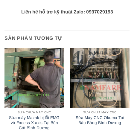
Liên hệ hỗ trợ kỹ thuật Zalo: 0937029193
SẢN PHẨM TƯƠNG TỰ
SỬA CHỮA MÁY CNC
SỬA CHỮA MÁY CNC
Sửa máy Mazak bị lỗi EMG
Sửa Máy CNC Okuma Tại
và Excess X axis Tại Bến
Bàu Bàng Bình Dương
Cát Bình Dương