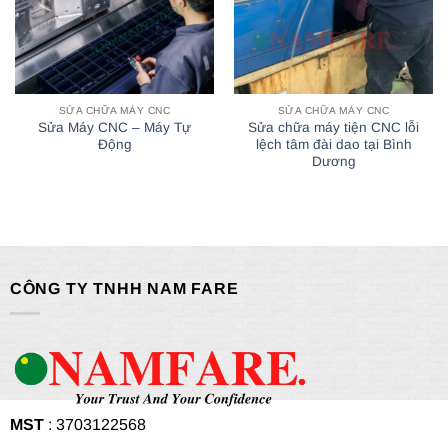
SỬA CHỮA MÁY CNC
SỬA CHỮA MÁY CNC
Sửa Máy CNC – Máy Tự
Sửa chữa máy tiện CNC lỗi
Động
lệch tâm đài dao tại Bình
Dương
CÔNG TY TNHH NAM FARE
MST
: 3703122568