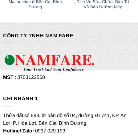
Malfunction ở Bến Cát Bình
Dịch Vụ Sửa Chữa, Bảo Trì
Dương
Và Bảo Dưỡng Máy
CÔNG TY TNHH NAM FARE
MST
: 3703122568
CHI NHÁNH 1
Thửa đất số 883, tờ bản đồ số 04, đường ĐT741, KP. An
Lợi, P. Hòa Lợi, Bến Cát, Bình Dương.
Hotline/ Zalo:
0937 029 193