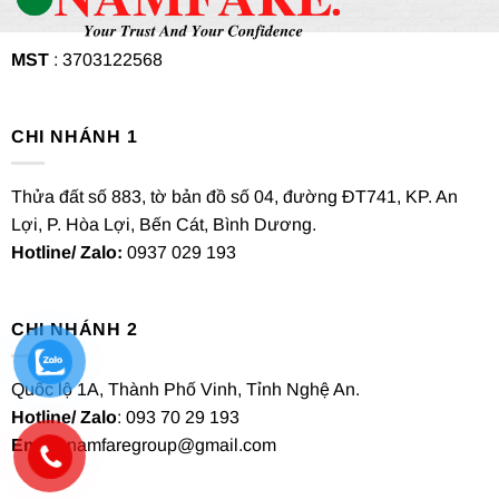
MST
: 3703122568
CHI NHÁNH 1
Thửa đất số 883, tờ bản đồ số 04, đường ĐT741, KP. An
Lợi, P. Hòa Lợi, Bến Cát, Bình Dương.
Hotline/ Zalo:
0937 029 193
CHI NHÁNH 2
Quốc lộ 1A, Thành Phố Vinh, Tỉnh Nghệ An.
Hotline/ Zalo
: 093 70 29 193
Email
: namfaregroup@gmail.com