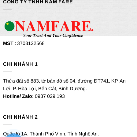
CÔNG TY TNHH NAM FARE
MST
: 3703122568
CHI NHÁNH 1
Thửa đất số 883, tờ bản đồ số 04, đường ĐT741, KP. An
Lợi, P. Hòa Lợi, Bến Cát, Bình Dương.
Hotline/ Zalo:
0937 029 193
CHI NHÁNH 2
Quốc lộ 1A, Thành Phố Vinh, Tỉnh Nghệ An.