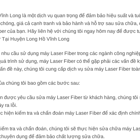
h Long là một dịch vụ quan trọng để đảm bảo hiệu suất và tuổi 
óng, giá cả cạnh tranh và bảo hành và hỗ trợ sau sửa chữa, chú
er của bạn. Hãy liên hệ với chúng tôi ngay hôm nay để được tư
r Tại Huyện Long Hồ Vĩnh Long
, nhu cầu sử dụng máy Laser Fiber trong các ngành công nghiệp 
uá trình sử dụng, máy Laser Fiber có thể gặp phải các vấn đề kỹ
vấn đề này, chúng tôi cung cấp dịch vụ sửa máy Laser Fiber to
của chúng tôi bao gồm các bước sau:
ận được yêu cầu sửa máy Laser Fiber từ khách hàng, chúng tôi s
 ra lỗi.
ực hiện kiểm tra và chẩn đoán máy Laser Fiber để xác định chín
kiểm tra và chẩn đoán, chúng tôi sẽ thực hiện sửa chữa máy La
ụ chuyên dụng để đảm bảo chất lượng sửa chữa.