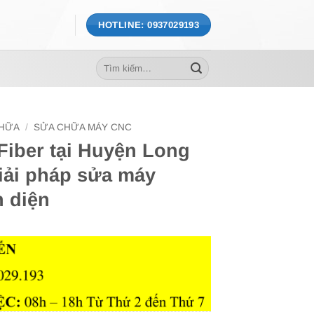
HOTLINE: 0937029193
Tìm
kiếm:
CHỮA
/
SỬA CHỮA MÁY CNC
Fiber tại Huyện Long
iải pháp sửa máy
n diện