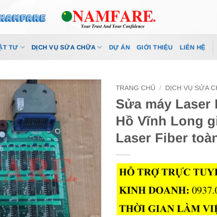
ẬT TƯ
DỊCH VỤ SỬA CHỮA
DỰ ÁN
GIỚI THIỆU
LIÊN HỆ
TRANG CHỦ
/
DỊCH VỤ SỬA 
Sửa máy Laser 
Hồ Vĩnh Long g
Laser Fiber toà