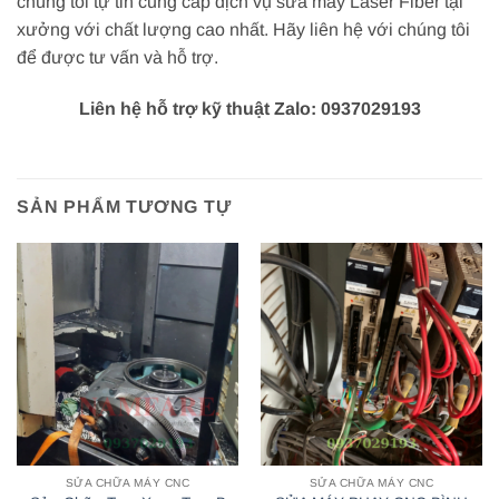
chúng tôi tự tin cung cấp dịch vụ sửa máy Laser Fiber tại
xưởng với chất lượng cao nhất. Hãy liên hệ với chúng tôi
để được tư vấn và hỗ trợ.
Liên hệ hỗ trợ kỹ thuật Zalo: 0937029193
SẢN PHẨM TƯƠNG TỰ
SỬA CHỮA MÁY CNC
SỬA CHỮA MÁY CNC