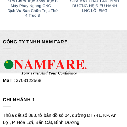
Sửa Chữa Trục Xoay Trục B
SỬA MÁY PHAY CNC BÌNH
Máy Phay Ngang CNC –
DƯƠNG HỆ ĐIỀU HÀNH
Dịch Vụ Sửa Chữa Trục Thứ
LNC LỖI EMG
4 Trục B
CÔNG TY TNHH NAM FARE
MST
: 3703122568
CHI NHÁNH 1
Thửa đất số 883, tờ bản đồ số 04, đường ĐT741, KP. An
Lợi, P. Hòa Lợi, Bến Cát, Bình Dương.