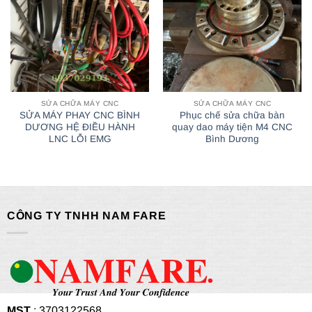
SỬA CHỮA MÁY CNC
SỬA CHỮA MÁY CNC
SỬA MÁY PHAY CNC BÌNH
Phục chế sửa chữa bàn
DƯƠNG HỆ ĐIỀU HÀNH
quay dao máy tiện M4 CNC
LNC LỖI EMG
Bình Dương
CÔNG TY TNHH NAM FARE
MST
: 3703122568