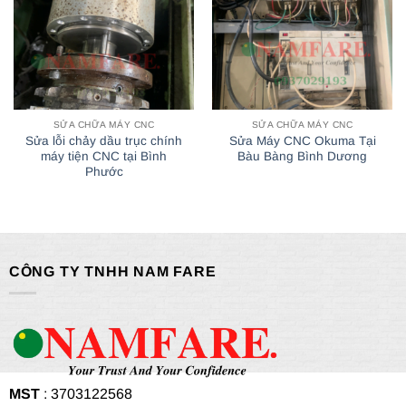
SỬA CHỮA MÁY CNC
SỬA CHỮA MÁY CNC
Sửa lỗi chảy dầu trục chính
Sửa Máy CNC Okuma Tại
máy tiện CNC tại Bình
Bàu Bàng Bình Dương
Phước
CÔNG TY TNHH NAM FARE
MST
: 3703122568