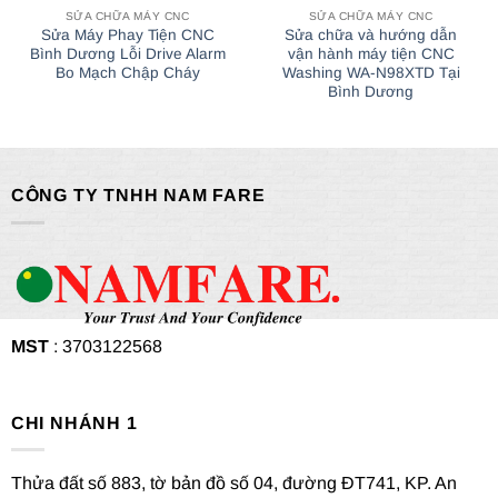
SỬA CHỮA MÁY CNC
SỬA CHỮA MÁY CNC
Sửa Máy Phay Tiện CNC
Sửa chữa và hướng dẫn
Bình Dương Lỗi Drive Alarm
vận hành máy tiện CNC
Bo Mạch Chập Cháy
Washing WA-N98XTD Tại
Bình Dương
CÔNG TY TNHH NAM FARE
MST
: 3703122568
CHI NHÁNH 1
Thửa đất số 883, tờ bản đồ số 04, đường ĐT741, KP. An