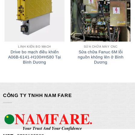
LINH KIỆN BO MẠCH
SỬA CHỮA MÁY CNC
Drive bo mạch điều khiển
Sửa chữa Fanuc 6M lỗi
A06B-6141-H100#H580 Tại
nguồn không lên ở Bình
Bình Dương
Dương
CÔNG TY TNHH NAM FARE