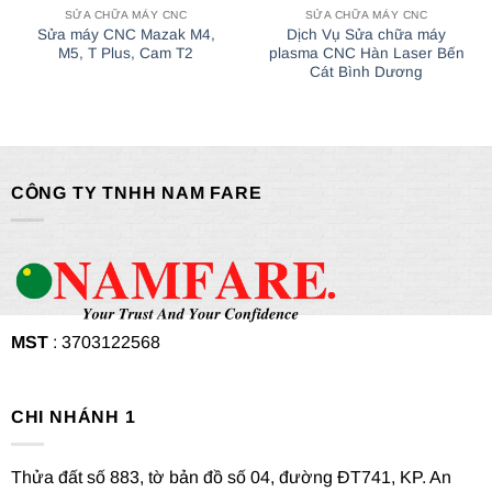
SỬA CHỮA MÁY CNC
SỬA CHỮA MÁY CNC
Sửa máy CNC Mazak M4,
Dịch Vụ Sửa chữa máy
M5, T Plus, Cam T2
plasma CNC Hàn Laser Bến
Cát Bình Dương
CÔNG TY TNHH NAM FARE
MST
: 3703122568
CHI NHÁNH 1
Thửa đất số 883, tờ bản đồ số 04, đường ĐT741, KP. An