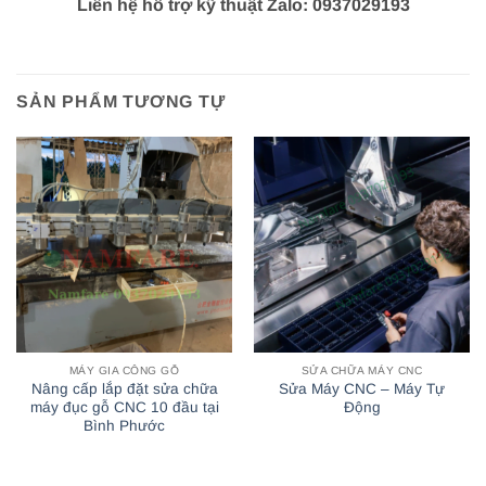
Liên hệ hỗ trợ kỹ thuật Zalo: 0937029193
SẢN PHẨM TƯƠNG TỰ
MÁY GIA CÔNG GỖ
SỬA CHỮA MÁY CNC
Nâng cấp lắp đặt sửa chữa
Sửa Máy CNC – Máy Tự
máy đục gỗ CNC 10 đầu tại
Động
Bình Phước