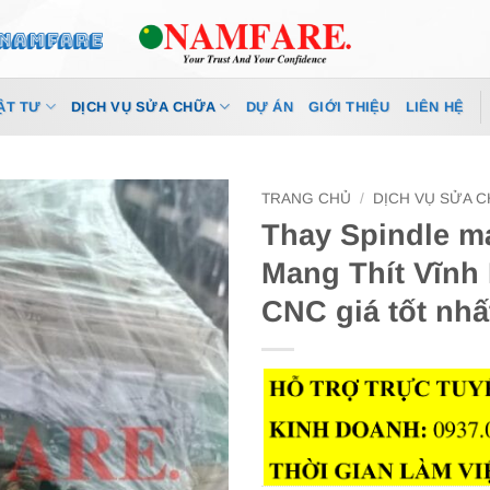
ẬT TƯ
DỊCH VỤ SỬA CHỮA
DỰ ÁN
GIỚI THIỆU
LIÊN HỆ
TRANG CHỦ
/
DỊCH VỤ SỬA 
Thay Spindle m
Mang Thít Vĩnh
CNC giá tốt nhấ