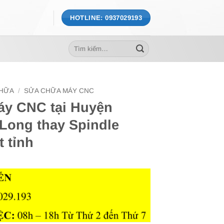
HOTLINE: 0937029193
Tìm
kiếm:
CHỮA
/
SỬA CHỮA MÁY CNC
áy CNC tại Huyện
 Long thay Spindle
t tỉnh