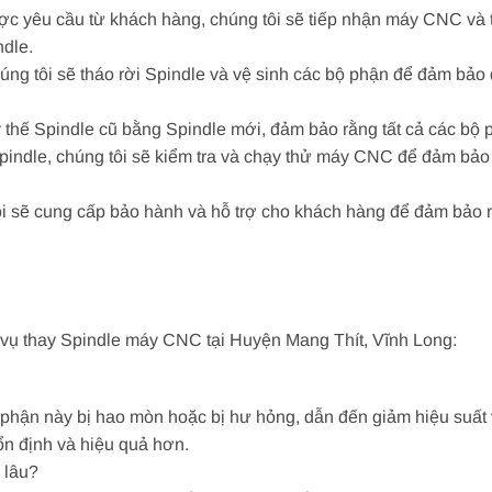
ợc yêu cầu từ khách hàng, chúng tôi sẽ tiếp nhận máy CNC và t
dle.
chúng tôi sẽ tháo rời Spindle và vệ sinh các bộ phận để đảm bảo 
y thế Spindle cũ bằng Spindle mới, đảm bảo rằng tất cả các bộ 
 Spindle, chúng tôi sẽ kiểm tra và chạy thử máy CNC để đảm bả
tôi sẽ cung cấp bảo hành và hỗ trợ cho khách hàng để đảm bả
 vụ thay Spindle máy CNC tại Huyện Mang Thít, Vĩnh Long:
 phận này bị hao mòn hoặc bị hư hỏng, dẫn đến giảm hiệu suất 
n định và hiệu quả hơn.
 lâu?