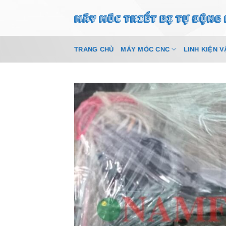
Bỏ
qua
nội
dung
TRANG CHỦ
MÁY MÓC CNC
LINH KIỆN V