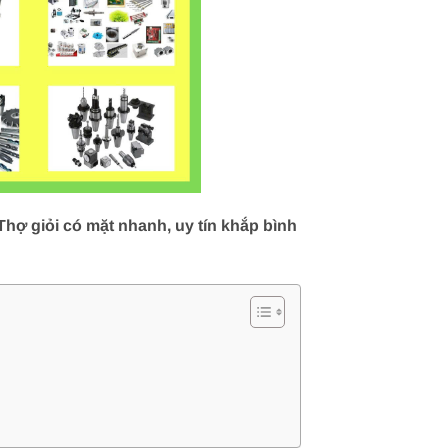
hợ giỏi có mặt nhanh, uy tín khắp bình