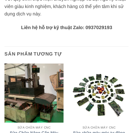
viên giàu kinh nghiệm, khách hàng có thể yên tâm khi sử
dụng dịch vụ này.
Liên hệ hỗ trợ kỹ thuật Zalo: 0937029193
SẢN PHẨM TƯƠNG TỰ
SỬA CHỮA MÁY CNC
SỬA CHỮA MÁY CNC
Sửa Chữa Nâng Cấp Máy
Sửa chữa máy móc tự động