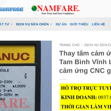
ẬT TƯ
DỊCH VỤ SỬA CHỮA
DỰ ÁN
GIỚI THIỆU
LIÊN HỆ
TRANG CHỦ
/
DỊCH VỤ SỬA 
Thay tấm cảm ứ
Tam Bình Vĩnh 
cảm ứng CNC g