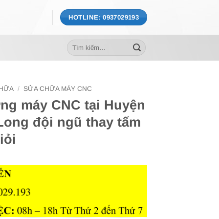
HOTLINE: 0937029193
Tìm
kiếm:
CHỮA
/
SỬA CHỮA MÁY CNC
ng máy CNC tại Huyện
Long đội ngũ thay tấm
iỏi