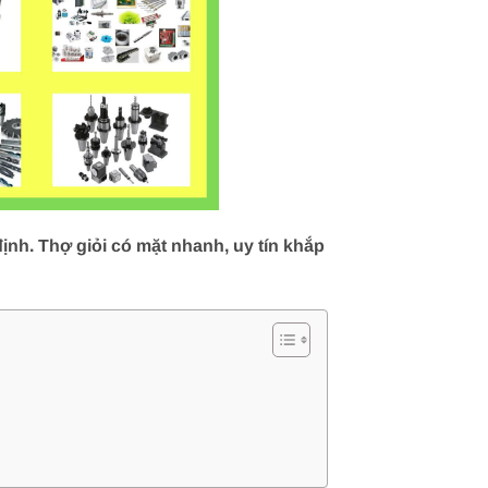
nh. Thợ giỏi có mặt nhanh, uy tín khắp