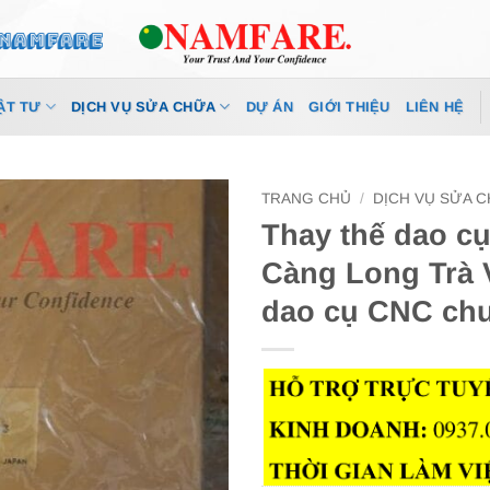
ẬT TƯ
DỊCH VỤ SỬA CHỮA
DỰ ÁN
GIỚI THIỆU
LIÊN HỆ
TRANG CHỦ
/
DỊCH VỤ SỬA 
Thay thế dao c
Càng Long Trà V
dao cụ CNC ch