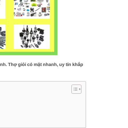
h. Thợ giỏi có mặt nhanh, uy tín khắp