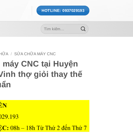
HOTLINE: 0937029193
Tìm
kiếm:
CHỮA
/
SỬA CHỮA MÁY CNC
ụ máy CNC tại Huyện
inh thợ giỏi thay thế
uẩn