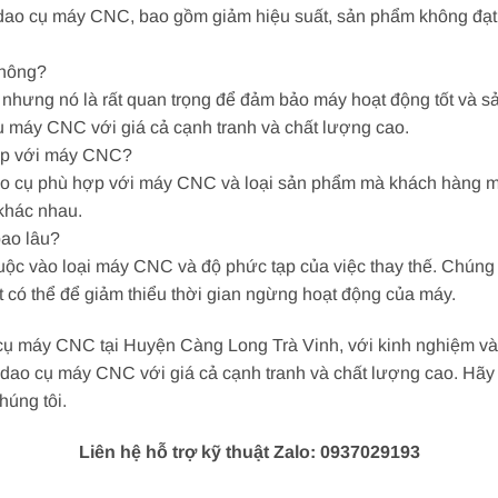
ế dao cụ máy CNC, bao gồm giảm hiệu suất, sản phẩm không đạ
không?
nhưng nó là rất quan trọng để đảm bảo máy hoạt động tốt và sả
cụ máy CNC với giá cả cạnh tranh và chất lượng cao.
hợp với máy CNC?
ao cụ phù hợp với máy CNC và loại sản phẩm mà khách hàng mu
khác nhau.
bao lâu?
ộc vào loại máy CNC và độ phức tạp của việc thay thế. Chúng t
 có thể để giảm thiểu thời gian ngừng hoạt động của máy.
ao cụ máy CNC tại Huyện Càng Long Trà Vinh, với kinh nghiệm v
 dao cụ máy CNC với giá cả cạnh tranh và chất lượng cao. Hãy li
húng tôi.
Liên hệ hỗ trợ kỹ thuật Zalo: 0937029193