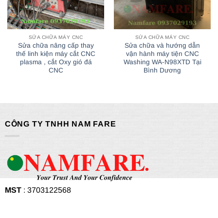
SỬA CHỮA MÁY CNC
SỬA CHỮA MÁY CNC
Sửa chữa nâng cấp thay
Sửa chữa và hướng dẫn
thế linh kiện máy cắt CNC
vận hành máy tiện CNC
plasma , cắt Oxy gió đá
Washing WA-N98XTD Tại
CNC
Bình Dương
CÔNG TY TNHH NAM FARE
MST
: 3703122568