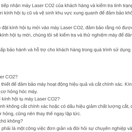
 tiếp nhận máy Laser CO2 của khách hàng và kiểm tra tình trạng
rời kính hội tụ cũ và vệ sinh khu vực xung quanh để đảm bảo kh
lắp đặt kính hội tụ mới vào máy Laser CO2, đảm bảo rằng nó đượ
t kính hội tụ mới, chúng tôi sẽ kiểm tra và thử nghiệm máy để đ
 cấp bảo hành và hỗ trợ cho khách hàng trong quá trình sử dụn
aser CO2?
 thiết để đảm bảo máy hoạt động hiệu quả và cắt chính xác. Kín
y cơ hỏng hóc máy.
hế kính hội tụ máy Laser CO2?
không cắt chính xác hoặc có dấu hiệu giảm chất lượng cắt, có t
ư hỏng, cũng nên thay thế ngay lập tức.
 khó không?
 phải là một công việc đơn giản và đòi hỏi sự chuyên nghiệp 