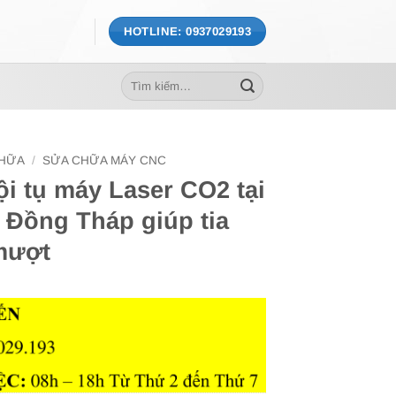
HOTLINE: 0937029193
Tìm
kiếm:
CHỮA
/
SỬA CHỮA MÁY CNC
ội tụ máy Laser CO2 tại
 Đồng Tháp giúp tia
 mượt