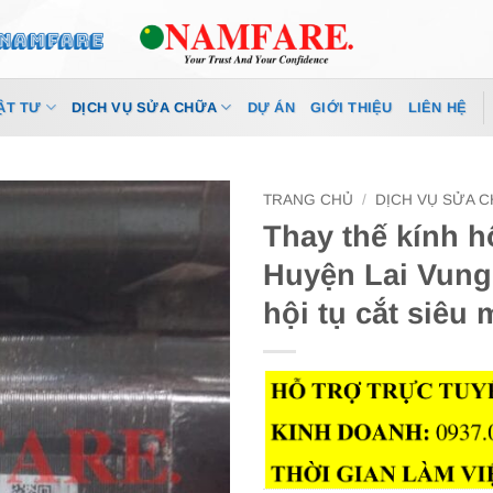
ẬT TƯ
DỊCH VỤ SỬA CHỮA
DỰ ÁN
GIỚI THIỆU
LIÊN HỆ
TRANG CHỦ
/
DỊCH VỤ SỬA 
Thay thế kính h
Huyện Lai Vung
hội tụ cắt siêu