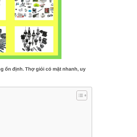
g ổn định. Thợ giỏi có mặt nhanh, uy