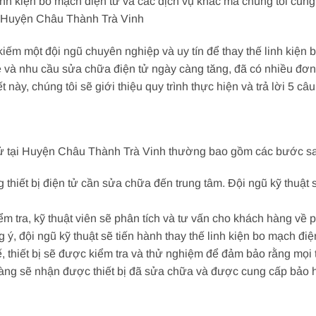
 linh kiện bo mạch điện tử và các dịch vụ khác mà chúng tôi cung
 Huyện Châu Thành Trà Vinh
ếm một đội ngũ chuyên nghiệp và uy tín để thay thế linh kiện b
ệ và nhu cầu sửa chữa điện tử ngày càng tăng, đã có nhiều đơn v
 này, chúng tôi sẽ giới thiệu quy trình thực hiện và trả lời 5 c
n tử tại Huyện Châu Thành Trà Vinh thường bao gồm các bước s
 thiết bị điện tử cần sửa chữa đến trung tâm. Đội ngũ kỹ thuật
kiểm tra, kỹ thuật viên sẽ phân tích và tư vấn cho khách hàng 
ý, đội ngũ kỹ thuật sẽ tiến hành thay thế linh kiện bo mạch điện
hế, thiết bị sẽ được kiểm tra và thử nghiệm để đảm bảo rằng mọi
àng sẽ nhận được thiết bị đã sửa chữa và được cung cấp bảo hà