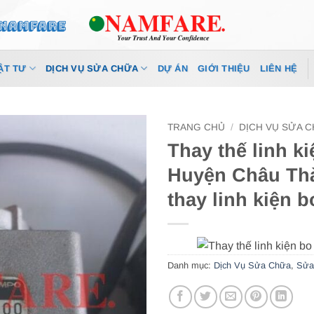
ẬT TƯ
DỊCH VỤ SỬA CHỮA
DỰ ÁN
GIỚI THIỆU
LIÊN HỆ
TRANG CHỦ
/
DỊCH VỤ SỬA 
Thay thế linh k
Huyện Châu Thà
thay linh kiện 
Danh mục:
Dịch Vụ Sửa Chữa
,
Sửa