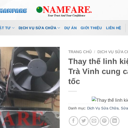
ẬT TƯ
DỊCH VỤ SỬA CHỮA
DỰ ÁN
GIỚI THIỆU
LIÊN HỆ
TRANG CHỦ
/
DỊCH VỤ SỬA 
Thay thế linh k
Trà Vinh cung c
tốc
Danh mục:
Dịch Vụ Sửa Chữa
,
Sửa