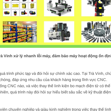
Trà Vinh xử lý nhanh lỗi máy, đảm bảo máy hoạt động ổn địn
uá trình phức tạp và đòi hỏi sự chính xác cao. Tại Trà Vinh, chú
chóng, đáp ứng nhu cầu của khách hàng trong lĩnh vực CNC.
 thống CNC nào, và việc thay thế linh kiện bo mạch điện tử có t
iên, quá trình này đòi hỏi sự hiểu biết sâu sắc về kỹ thuật điện
t viên chuyên nghiệp và giàu kinh nghiệm trong việc thay thế li