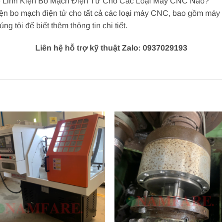
ế Linh Kiện Bo Mạch Điện Tử Cho Các Loại Máy CNC Nào?
 kiện bo mạch điện tử cho tất cả các loại máy CNC, bao gồm m
g tôi để biết thêm thông tin chi tiết.
Liên hệ hỗ trợ kỹ thuật Zalo: 0937029193