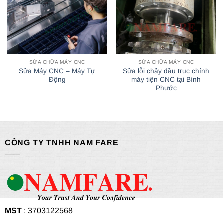
SỬA CHỮA MÁY CNC
SỬA CHỮA MÁY CNC
Sửa Máy CNC – Máy Tự
Sửa lỗi chảy dầu trục chính
Động
máy tiện CNC tại Bình
Phước
CÔNG TY TNHH NAM FARE
MST
: 3703122568