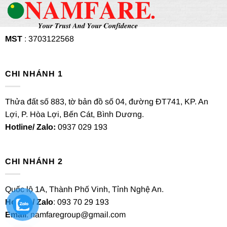
MST
: 3703122568
CHI NHÁNH 1
Thửa đất số 883, tờ bản đồ số 04, đường ĐT741, KP. An
Lợi, P. Hòa Lợi, Bến Cát, Bình Dương.
Hotline/ Zalo:
0937 029 193
CHI NHÁNH 2
Quốc lộ 1A, Thành Phố Vinh, Tỉnh Nghệ An.
Hotline/ Zalo
: 093 70 29 193
Email
: namfaregroup@gmail.com