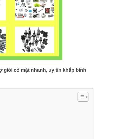
 giỏi có mặt nhanh, uy tín khắp bình