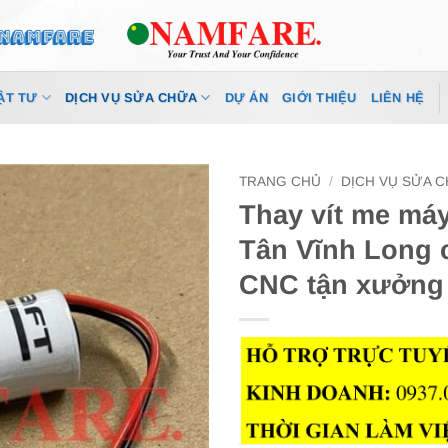
ẬT TƯ
DỊCH VỤ SỬA CHỮA
DỰ ÁN
GIỚI THIỆU
LIÊN HỆ
TRANG CHỦ
/
DỊCH VỤ SỬA 
Thay vít me má
Tân Vĩnh Long 
CNC tận xưởng