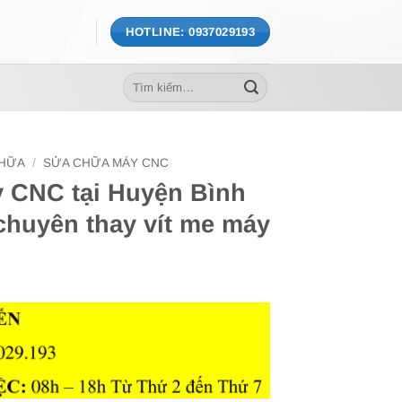
HOTLINE: 0937029193
Tìm
kiếm:
CHỮA
/
SỬA CHỮA MÁY CNC
y CNC tại Huyện Bình
chuyên thay vít me máy