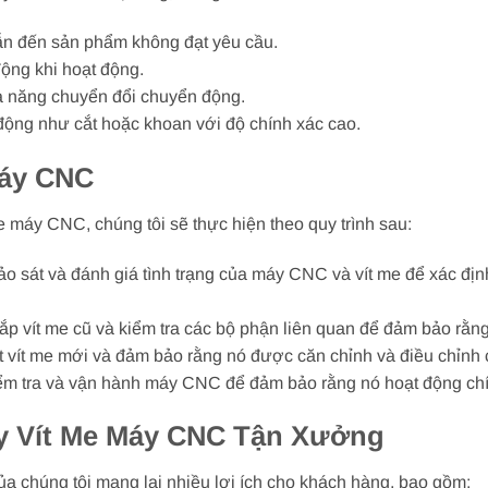
ẫn đến sản phẩm không đạt yêu cầu.
ộng khi hoạt động.
ả năng chuyển đổi chuyển động.
ộng như cắt hoặc khoan với độ chính xác cao.
Máy CNC
e máy CNC, chúng tôi sẽ thực hiện theo quy trình sau:
o sát và đánh giá tình trạng của máy CNC và vít me để xác địn
lắp vít me cũ và kiểm tra các bộ phận liên quan để đảm bảo rằn
ặt vít me mới và đảm bảo rằng nó được căn chỉnh và điều chỉnh 
ểm tra và vận hành máy CNC để đảm bảo rằng nó hoạt động chí
ay Vít Me Máy CNC Tận Xưởng
a chúng tôi mang lại nhiều lợi ích cho khách hàng, bao gồm: