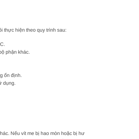
 thực hiện theo quy trình sau:
NC.
 bộ phận khác.
g ổn định.
ử dụng.
hác. Nếu vít me bị hao mòn hoặc bị hư