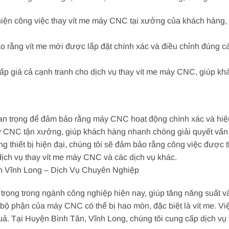
hiện công việc thay vít me máy CNC tại xưởng của khách hàng, gi
 rằng vít me mới được lắp đặt chính xác và điều chỉnh đúng 
p giá cả cạnh tranh cho dịch vụ thay vít me máy CNC, giúp khác
an trọng để đảm bảo rằng máy CNC hoạt động chính xác và hiệ
áy CNC tận xưởng, giúp khách hàng nhanh chóng giải quyết vấn 
ng thiết bị hiện đại, chúng tôi sẽ đảm bảo rằng công việc được 
 dịch vụ thay vít me máy CNC và các dịch vụ khác.
n Vĩnh Long – Dịch Vụ Chuyên Nghiệp
trọng trong ngành công nghiệp hiện nay, giúp tăng năng suất và 
 bộ phận của máy CNC có thể bị hao mòn, đặc biệt là vít me. Vi
ả. Tại Huyện Bình Tân, Vĩnh Long, chúng tôi cung cấp dịch vụ