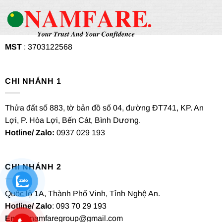
MST
: 3703122568
CHI NHÁNH 1
Thửa đất số 883, tờ bản đồ số 04, đường ĐT741, KP. An
Lợi, P. Hòa Lợi, Bến Cát, Bình Dương.
Hotline/ Zalo:
0937 029 193
CHI NHÁNH 2
Quốc lộ 1A, Thành Phố Vinh, Tỉnh Nghệ An.
Hotline/ Zalo
: 093 70 29 193
Email
: namfaregroup@gmail.com