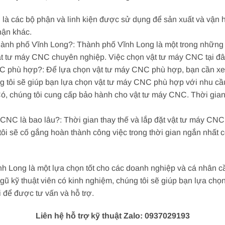
C là các bộ phận và linh kiện được sử dụng để sản xuất và vậ
hận khác.
hành phố Vĩnh Long?: Thành phố Vĩnh Long là một trong những 
t tư máy CNC chuyên nghiệp. Việc chọn vật tư máy CNC tại đây s
NC phù hợp?: Để lựa chọn vật tư máy CNC phù hợp, bạn cần xe
g tôi sẽ giúp bạn lựa chọn vật tư máy CNC phù hợp với nhu cầ
, chúng tôi cung cấp bảo hành cho vật tư máy CNC. Thời gian b
áy CNC là bao lâu?: Thời gian thay thế và lắp đặt vật tư máy CN
tôi sẽ cố gắng hoàn thành công việc trong thời gian ngắn nhất 
nh Long là một lựa chọn tốt cho các doanh nghiệp và cá nhân
ngũ kỹ thuật viên có kinh nghiệm, chúng tôi sẽ giúp bạn lựa ch
i để được tư vấn và hỗ trợ.
Liên hệ hỗ trợ kỹ thuật Zalo: 0937029193