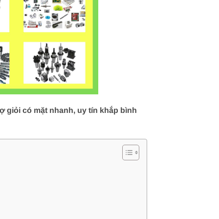
 giỏi có mặt nhanh, uy tín khắp bình