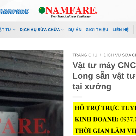
ẬT TƯ
DỊCH VỤ SỬA CHỮA
DỰ ÁN
GIỚI THIỆU
LIÊN HỆ
TRANG CHỦ
/
DỊCH VỤ SỬA 
Vật tư máy CNC
Long sẵn vật t
tại xưởng