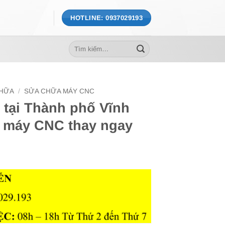
HOTLINE: 0937029193
Tìm
kiếm:
CHỮA
/
SỬA CHỮA MÁY CNC
 tại Thành phố Vĩnh
ư máy CNC thay ngay