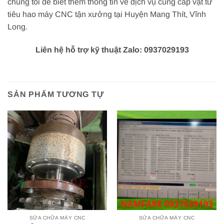
chúng tôi để biết thêm thông tin về dịch vụ cung cấp vật tư
tiêu hao máy CNC tận xưởng tại Huyện Mang Thít, Vĩnh
Long.
Liên hệ hỗ trợ kỹ thuật Zalo: 0937029193
SẢN PHẨM TƯƠNG TỰ
SỬA CHỮA MÁY CNC
SỬA CHỮA MÁY CNC