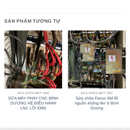
SẢN PHẨM TƯƠNG TỰ
SỬA CHỮA MÁY CNC
SỬA CHỮA MÁY CNC
SỬA MÁY PHAY CNC BÌNH
Sửa chữa Fanuc 6M lỗi
DƯƠNG HỆ ĐIỀU HÀNH
nguồn không lên ở Bình
LNC LỖI EMG
Dương