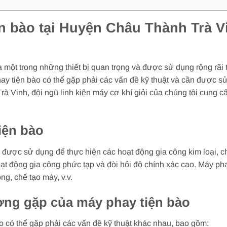
n bào tại Huyện Châu Thành Trà Vi
là một trong những thiết bị quan trọng và được sử dụng rộng rã
hay tiện bào có thể gặp phải các vấn đề kỹ thuật và cần được 
 Vinh, đội ngũ linh kiện máy cơ khí giỏi của chúng tôi cung c
iện bào
 được sử dụng để thực hiện các hoạt động gia công kim loại, ch
oạt động gia công phức tạp và đòi hỏi độ chính xác cao. Máy p
g, chế tạo máy, v.v.
ờng gặp của máy phay tiện bào
o có thể gặp phải các vấn đề kỹ thuật khác nhau, bao gồm: