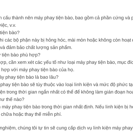
ận cấu thành nên máy phay tiện bào, bao gồm cả phần cứng và 
ệc, v.v.
 tiện bào?
khi các bộ phận này bị hỏng hóc, mài mòn hoặc không còn hoạt đ
h và đảm bảo chất lượng sản phẩm.
y tiện bào phù hợp?
ợp, cần xem xét các yếu tố như loại máy phay tiện bào, mục đíc
ù hợp với máy phay tiện bào của họ.
máy phay tiện bào là bao lâu?
 phay tiện bào sẽ tùy thuộc vào loại linh kiện và mức độ phức tạ
kiện trong thời gian ngắn nhất có thể để không làm gián đoạn h
như thế nào?
 máy phay tiện bào trong thời gian nhất định. Nếu linh kiện bị
a chữa hoặc thay thế miễn phí.
h nghiệm, chúng tôi tự tin sẽ cung cấp dịch vụ linh kiện máy ph