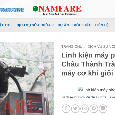
ẬT TƯ
DỊCH VỤ SỬA CHỮA
DỰ ÁN
GIỚI THIỆU
LIÊN HỆ
TRANG CHỦ
/
DỊCH VỤ SỬA 
Linh kiện máy p
Châu Thành Trà 
máy cơ khí giỏi
Danh mục:
Dịch Vụ Sửa Chữa
,
Sửa