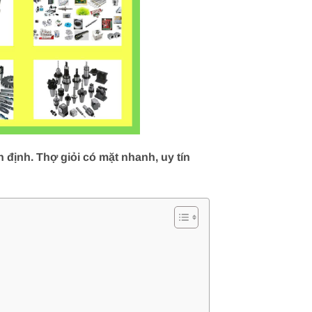
định. Thợ giỏi có mặt nhanh, uy tín