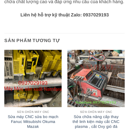
chữa chất lượng cao và đáp ứng nhu cầu của khách hàng.
Liên hệ hỗ trợ kỹ thuật Zalo: 0937029193
SẢN PHẨM TƯƠNG TỰ
SỬA CHỮA MÁY CNC
SỬA CHỮA MÁY CNC
Sửa máy CNC sửa bo mạch
Sửa chữa nâng cấp thay
Fanuc Mitsubishi Okuma
thế linh kiện máy cắt CNC
Mazak
plasma , cắt Oxy gió đá