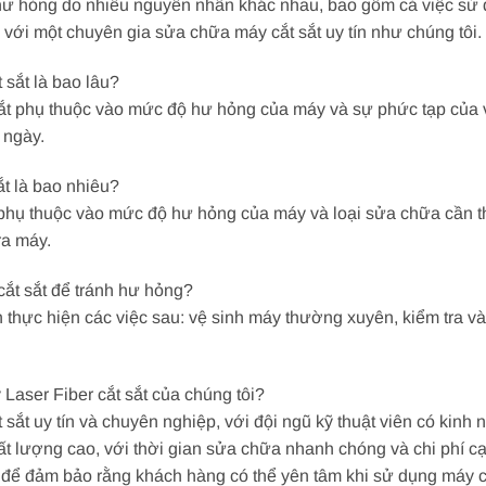
ị hư hỏng do nhiều nguyên nhân khác nhau, bao gồm cả việc sử
với một chuyên gia sửa chữa máy cắt sắt uy tín như chúng tôi.
 sắt là bao lâu?
ắt phụ thuộc vào mức độ hư hỏng của máy và sự phức tạp của 
 ngày.
ắt là bao nhiêu?
 phụ thuộc vào mức độ hư hỏng của máy và loại sửa chữa cần th
ra máy.
cắt sắt để tránh hư hỏng?
ên thực hiện các việc sau: vệ sinh máy thường xuyên, kiểm tra v
Laser Fiber cắt sắt của chúng tôi?
 sắt uy tín và chuyên nghiệp, với đội ngũ kỹ thuật viên có kinh
t lượng cao, với thời gian sửa chữa nhanh chóng và chi phí cạ
để đảm bảo rằng khách hàng có thể yên tâm khi sử dụng máy cắ