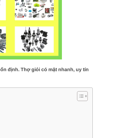
n định. Thợ giỏi có mặt nhanh, uy tín