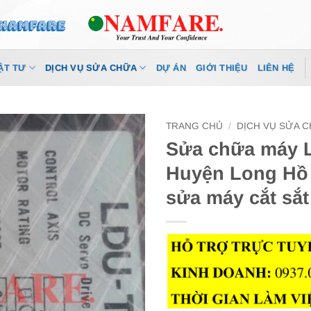
ẬT TƯ
DỊCH VỤ SỬA CHỮA
DỰ ÁN
GIỚI THIỆU
LIÊN HỆ
TRANG CHỦ
/
DỊCH VỤ SỬA 
Sửa chữa máy La
Huyện Long Hồ
sửa máy cắt sắt