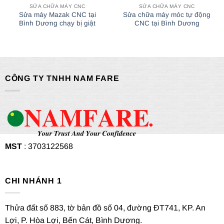
SỬA CHỮA MÁY CNC
SỬA CHỮA MÁY CNC
Sửa máy Mazak CNC tại
Sửa chữa máy móc tự động
Bình Dương chạy bị giật
CNC tại Bình Dương
CÔNG TY TNHH NAM FARE
MST
: 3703122568
CHI NHÁNH 1
Thửa đất số 883, tờ bản đồ số 04, đường ĐT741, KP. An
Lợi, P. Hòa Lợi, Bến Cát, Bình Dương.