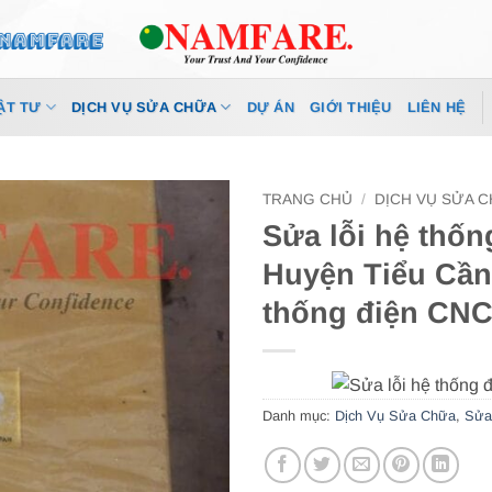
ẬT TƯ
DỊCH VỤ SỬA CHỮA
DỰ ÁN
GIỚI THIỆU
LIÊN HỆ
TRANG CHỦ
/
DỊCH VỤ SỬA 
Sửa lỗi hệ thốn
Huyện Tiểu Cần 
thống điện CNC
Danh mục:
Dịch Vụ Sửa Chữa
,
Sửa