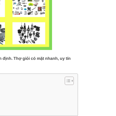
định. Thợ giỏi có mặt nhanh, uy tín