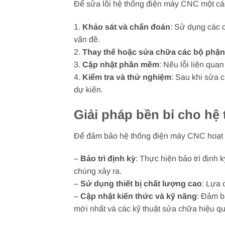
Để sửa lỗi hệ thống điện máy CNC một cách
1.
Khảo sát và chẩn đoán
: Sử dụng các 
vấn đề.
2.
Thay thế hoặc sửa chữa các bộ phậ
3.
Cập nhật phần mềm
: Nếu lỗi liên qu
4.
Kiểm tra và thử nghiệm
: Sau khi sửa 
dự kiến.
Giải pháp bền bỉ cho hệ
Để đảm bảo hệ thống điện máy CNC hoạt đ
–
Bảo trì định kỳ
: Thực hiện bảo trì định
chúng xảy ra.
–
Sử dụng thiết bị chất lượng cao
: Lựa 
–
Cập nhật kiến thức và kỹ năng
: Đảm b
mới nhất và các kỹ thuật sửa chữa hiệu qu