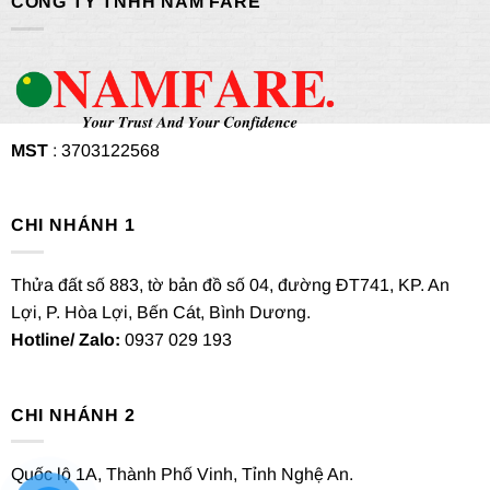
CÔNG TY TNHH NAM FARE
MST
: 3703122568
CHI NHÁNH 1
Thửa đất số 883, tờ bản đồ số 04, đường ĐT741, KP. An
Lợi, P. Hòa Lợi, Bến Cát, Bình Dương.
Hotline/ Zalo:
0937 029 193
CHI NHÁNH 2
Quốc lộ 1A, Thành Phố Vinh, Tỉnh Nghệ An.