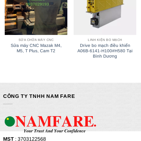
SỬA CHỮA MÁY CNC
LINH KIỆN BO MẠCH
Sửa máy CNC Mazak M4,
Drive bo mạch điều khiển
M5, T Plus, Cam T2
A06B-6141-H100#H580 Tại
Bình Dương
CÔNG TY TNHH NAM FARE
MST
: 3703122568