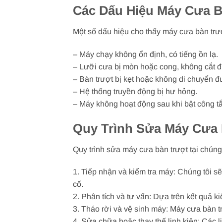
Các Dấu Hiệu Máy Cưa 
Một số dấu hiệu cho thấy máy cưa bàn tr
– Máy chạy không ổn định, có tiếng ồn lạ.
– Lưỡi cưa bị mòn hoặc cong, không cắt 
– Bàn trượt bị kẹt hoặc không di chuyển đ
– Hệ thống truyền động bị hư hỏng.
– Máy không hoạt động sau khi bật công tắ
Quy Trình Sửa Máy Cưa
Quy trình sửa máy cưa bàn trượt tại chún
1. Tiếp nhận và kiểm tra máy: Chúng tôi s
cố.
2. Phân tích và tư vấn: Dựa trên kết quả 
3. Tháo rời và vệ sinh máy: Máy cưa bàn t
4. Sửa chữa hoặc thay thế linh kiện: Các 