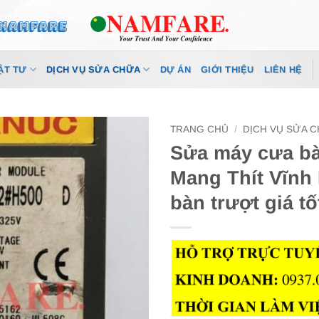
ẬT TƯ
DỊCH VỤ SỬA CHỮA
DỰ ÁN
GIỚI THIỆU
LIÊN HỆ
TRANG CHỦ
/
DỊCH VỤ SỬA 
Sửa máy cưa bà
Mang Thít Vĩnh
bàn trượt giá tố