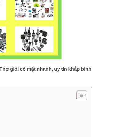
hợ giỏi có mặt nhanh, uy tín khắp bình