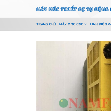
Bỏ
qua
nội
dung
TRANG CHỦ
MÁY MÓC CNC
LINH KIỆN V