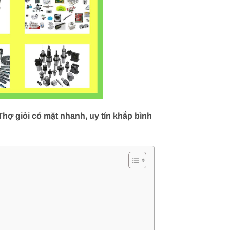
hợ giỏi có mặt nhanh, uy tín khắp bình