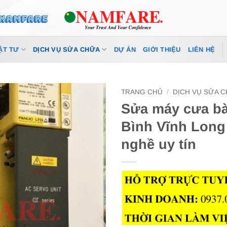
ẬT TƯ
DỊCH VỤ SỬA CHỮA
DỰ ÁN
GIỚI THIỆU
LIÊN HỆ
TRANG CHỦ
/
DỊCH VỤ SỬA 
Sửa máy cưa bà
Bình Vĩnh Long 
nghề uy tín