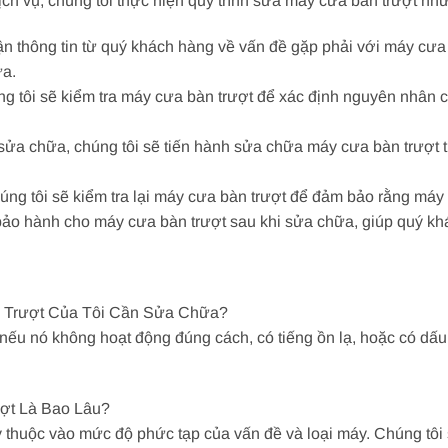
h vụ, chúng tôi thực hiện quy trình sửa máy cưa bàn trượt như
ận thông tin từ quý khách hàng về vấn đề gặp phải với máy cưa 
ữa.
úng tôi sẽ kiểm tra máy cưa bàn trượt để xác định nguyên nhân
ửa chữa, chúng tôi sẽ tiến hành sửa chữa máy cưa bàn trượt t
úng tôi sẽ kiểm tra lại máy cưa bàn trượt để đảm bảo rằng máy 
 bảo hành cho máy cưa bàn trượt sau khi sửa chữa, giúp quý k
n Trượt Của Tôi Cần Sửa Chữa?
ếu nó không hoạt động đúng cách, có tiếng ồn lạ, hoặc có dấu
ợt Là Bao Lâu?
 thuộc vào mức độ phức tạp của vấn đề và loại máy. Chúng tôi