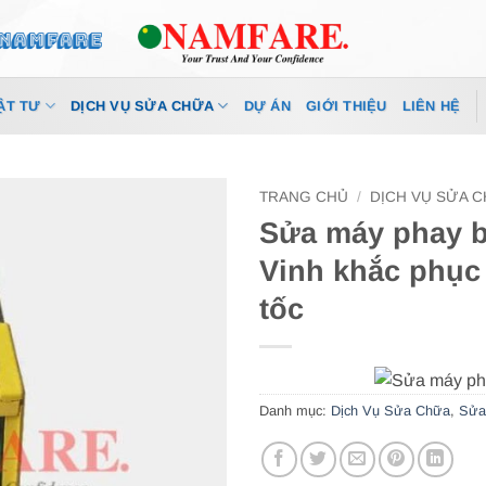
ẬT TƯ
DỊCH VỤ SỬA CHỮA
DỰ ÁN
GIỚI THIỆU
LIÊN HỆ
TRANG CHỦ
/
DỊCH VỤ SỬA 
Sửa máy phay b
Vinh khắc phục
tốc
Danh mục:
Dịch Vụ Sửa Chữa
,
Sửa