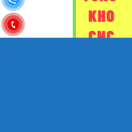
Sửa máy phay bào đa năng tại Trà Vinh 
dương
MỤC LỤC BÀI VIẾT
Sửa Máy Phay Bào Đa Năng Tại Trà Vinh:
Nguyên Nhân Của Lỗi Hỏa Tốc
Triệu Chứng Của Lỗi Hỏa Tốc
Quy Trình Sửa Chữa
Lợi Ích Của Việc Sửa Chữa Máy Phay B
Kết Luận