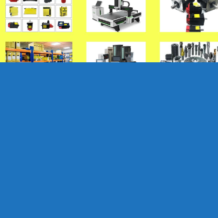
xử lý nhanh lỗi máy, đảm bảo máy hoạt động ổn định. Thợ g
 Khắc Phục Lỗi Máy Phay Bào Hỏa Tốc
ào Đa Năng