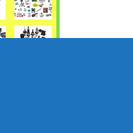
iỏi có mặt nhanh, uy tín khắp bình