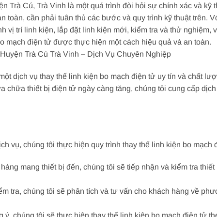
ện Trà Cú, Trà Vinh là một quá trình đòi hỏi sự chính xác và kỹ 
 toàn, cần phải tuân thủ các bước và quy trình kỹ thuật trên. V
h vị trí linh kiện, lắp đặt linh kiện mới, kiểm tra và thử nghiệm, 
 bo mạch điện tử được thực hiện một cách hiệu quả và an toàn.
 Huyện Trà Cú Trà Vinh – Dịch Vụ Chuyên Nghiệp
một dịch vụ thay thế linh kiện bo mạch điện tử uy tín và chất lư
 chữa thiết bị điện tử ngày càng tăng, chúng tôi cung cấp dịch 
 vụ, chúng tôi thực hiện quy trình thay thế linh kiện bo mạch 
ch hàng mang thiết bị đến, chúng tôi sẽ tiếp nhận và kiểm tra th
iểm tra, chúng tôi sẽ phân tích và tư vấn cho khách hàng về ph
 ý, chúng tôi sẽ thực hiện thay thế linh kiện bo mạch điện tử th