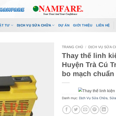
ẬT TƯ
DỊCH VỤ SỬA CHỮA
DỰ ÁN
GIỚI THIỆU
LIÊN HỆ
TRANG CHỦ
/
DỊCH VỤ SỬA 
Thay thế linh k
Huyện Trà Cú Tr
bo mạch chuẩn 
Danh mục:
Dịch Vụ Sửa Chữa
,
Sửa