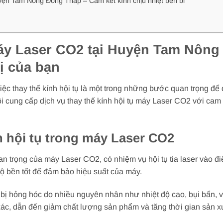
uyện Tam Nông Đồng Tháp – Cam kết kính chịu nhiệt bền bỉ
máy Laser CO2 tại Huyện Tam Nông
bị của bạn
c thay thế kính hội tụ là một trong những bước quan trọng để đả
ung cấp dịch vụ thay thế kính hội tụ máy Laser CO2 với cam kế
 hội tụ trong máy Laser CO2
n trọng của máy Laser CO2, có nhiệm vụ hội tụ tia laser vào đi
độ bền tốt để đảm bảo hiệu suất của máy.
ể bị hỏng hóc do nhiều nguyên nhân như nhiệt độ cao, bụi bẩn, 
ác, dẫn đến giảm chất lượng sản phẩm và tăng thời gian sản xu