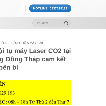
HOTLINE: 0937029193
Tìm
kiếm:
CHỮA
/
SỬA CHỮA MÁY CNC
ội tụ máy Laser CO2 tại
g Đồng Tháp cam kết
bền bỉ