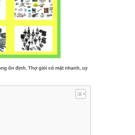
ng ổn định. Thợ giỏi có mặt nhanh, uy