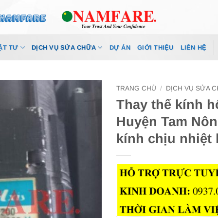
ẬT TƯ
DỊCH VỤ SỬA CHỮA
DỰ ÁN
GIỚI THIỆU
LIÊN HỆ
TRANG CHỦ
/
DỊCH VỤ SỬA 
Thay thế kính h
Huyện Tam Nôn
kính chịu nhiệt 