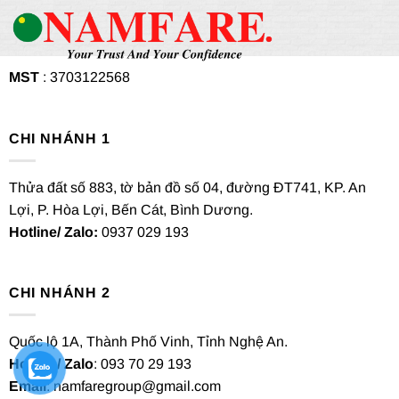
MST
: 3703122568
CHI NHÁNH 1
Thửa đất số 883, tờ bản đồ số 04, đường ĐT741, KP. An
Lợi, P. Hòa Lợi, Bến Cát, Bình Dương.
Hotline/ Zalo:
0937 029 193
CHI NHÁNH 2
Quốc lộ 1A, Thành Phố Vinh, Tỉnh Nghệ An.
Hotline/ Zalo
: 093 70 29 193
Email
: namfaregroup@gmail.com