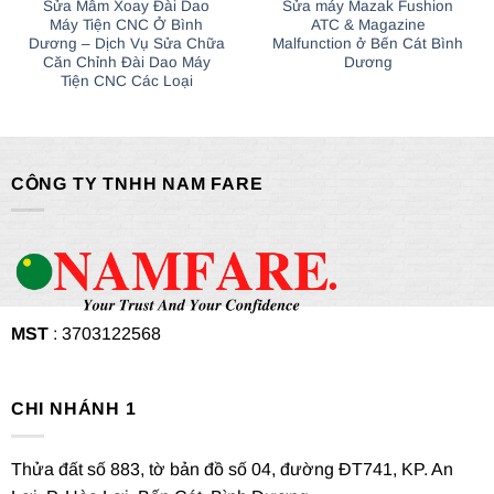
Sửa Mâm Xoay Đài Dao
Sửa máy Mazak Fushion
Máy Tiện CNC Ở Bình
ATC & Magazine
Dương – Dịch Vụ Sửa Chữa
Malfunction ở Bến Cát Bình
Căn Chỉnh Đài Dao Máy
Dương
Tiện CNC Các Loại
CÔNG TY TNHH NAM FARE
MST
: 3703122568
CHI NHÁNH 1
Thửa đất số 883, tờ bản đồ số 04, đường ĐT741, KP. An